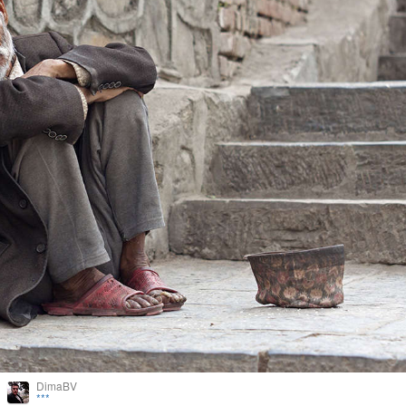
DimaBV
***