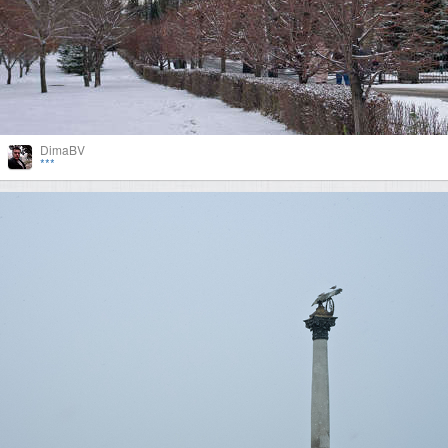
DimaBV
***