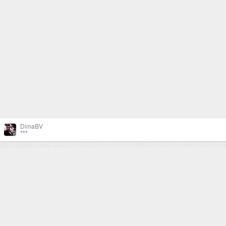
DimaBV
***