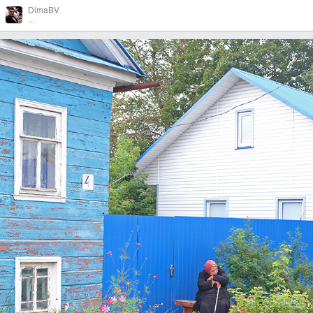
DimaBV
...