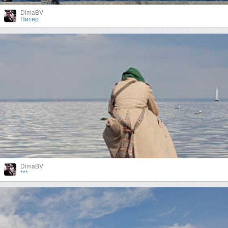
DimaBV
Питер
DimaBV
***