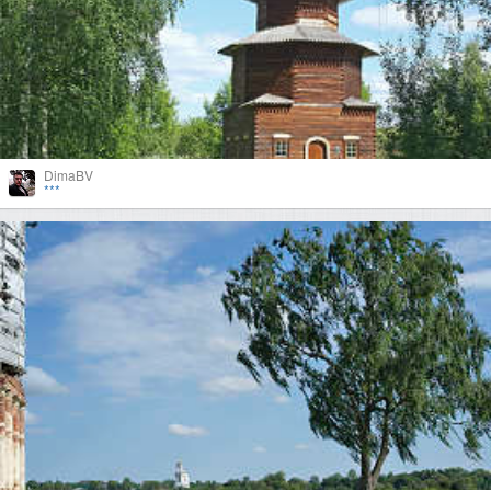
DimaBV
***