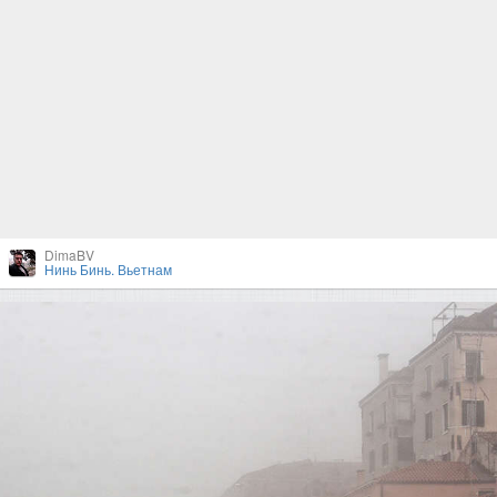
DimaBV
Нинь Бинь. Вьетнам