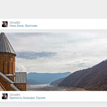
DimaBV
Нинь Бинь. Вьетнам
DimaBV
Крепость Ананури, Грузия