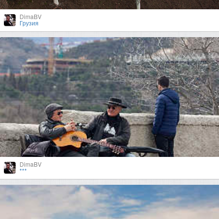
DimaBV
Грузия
DimaBV
***