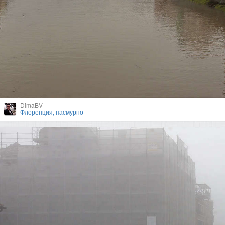
DimaBV
Флоренция, пасмурно