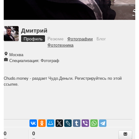
5
Дмитрий
Профиль
Pезюме
Фотографии
Блог
Фототехника
Москва
Специализация: Фотограф
Chudo.money
- раздает Чудо.Деньги. Регистрируйтесь по этой
ссылке.
0
0