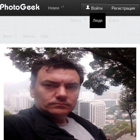
+1
Регистрация
Новое
Войти
+38
Лента
Люди
Блоги
+1
Фото
Школа
Еще ...