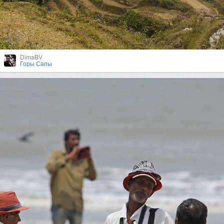
DimaBV
Горы Сапы