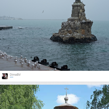
DimaBV
***