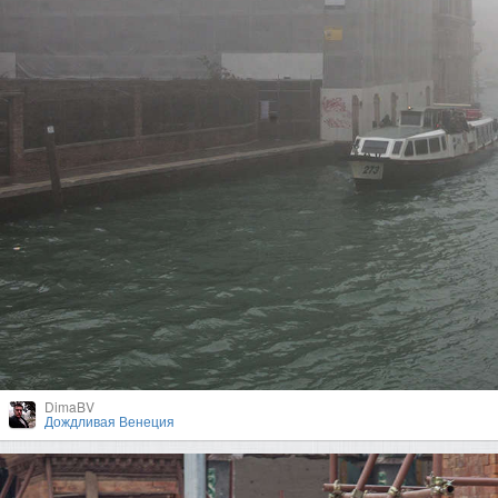
DimaBV
Дождливая Венеция