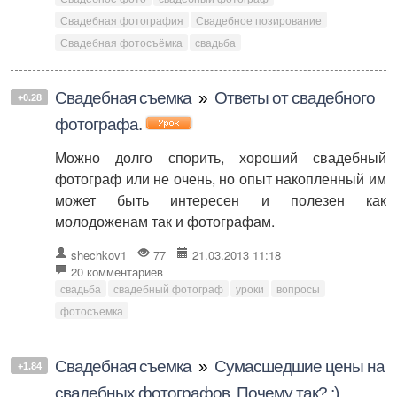
Свадебная фотография
Свадебное позирование
Свадебная фотосъёмка
свадьба
Свадебная съемка
»
Ответы от свадебного
+0.28
фотографа.
Можно долго спорить, хороший свадебный
фотограф или не очень, но опыт накопленный им
может быть интересен и полезен как
молодоженам так и фотографам.
shechkov1
77
21.03.2013 11:18
20 комментариев
свадьба
свадебный фотограф
уроки
вопросы
фотосъемка
Свадебная съемка
»
Сумасшедшие цены на
+1.84
свадебных фотографов. Почему так? ;)