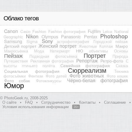
Облако тегов
Canon
Fujifilm
Casio
Fashion
Fashion фотография
Leica
National
Photoshop
Nikon
Olympus
Panasonic
Pentax
Geographic
Sony
Samsung
Sigma
астрофотография
Городской пейзаж
Женский портрет
Детский портрет
Макро
Животные
Коллаж
НЮ
Макросьёмка
Мода
Натюрморт
объективы
Основы
Портрет
Пейзаж
Подводная фотосъёмка
Природа
Репортаж
Ретро-фото
Путешествия
Рекламная фотография
С
Семейная фотография
высоты птичьего полёта
Сказка
Сюрреализм
Социальная фотография
Техника
Фото животных
фотосъёмки
Фентези
Фото детей
Фото кошек
Чёрно-белая фотография
Фото собак
Фотоконкурсы
Юмор
© PhotoGeek.ru, 2008-2025
О сайте
•
FAQ
•
Сотрудничество
•
Контакты
•
Соглашение
•
Условия использования информации
16+