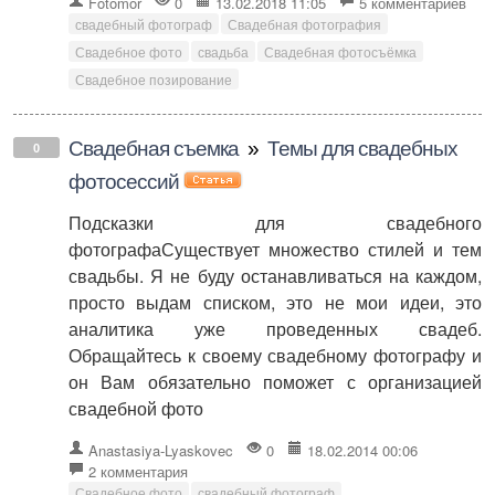
Fotomor
0
13.02.2018 11:05
5 комментариев
свадебный фотограф
Свадебная фотография
Свадебное фото
свадьба
Свадебная фотосъёмка
Свадебное позирование
Свадебная съемка
»
Темы для свадебных
0
фотосессий
Подсказки для свадебного
фотографаСуществует множество стилей и тем
свадьбы. Я не буду останавливаться на каждом,
просто выдам списком, это не мои идеи, это
аналитика уже проведенных свадеб.
Обращайтесь к своему свадебному фотографу и
он Вам обязательно поможет с организацией
свадебной фото
Anastasiya-Lyaskovec
0
18.02.2014 00:06
2 комментария
Свадебное фото
свадебный фотограф