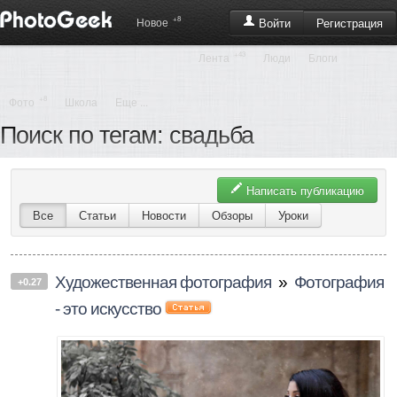
+8
Регистрация
Новое
Войти
+43
Лента
Люди
Блоги
+8
Фото
Школа
Еще ...
Поиск по тегам: свадьба
Написать публикацию
Все
Статьи
Новости
Обзоры
Уроки
Художественная фотография
»
Фотография
+0.27
- это искусство