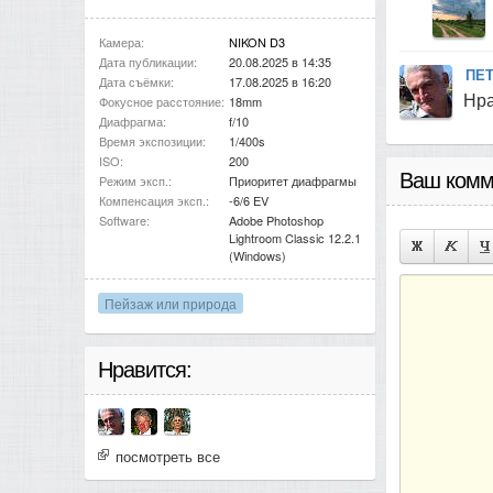
Камера:
NIKON D3
Дата публикации:
20.08.2025 в 14:35
ПЕ
Дата съёмки:
17.08.2025 в 16:20
Нра
Фокусное расстояние:
18mm
Диафрагма:
f/10
Время экспозиции:
1/400s
ISO:
200
Ваш комм
Режим эксп.:
Приоритет диафрагмы
Компенсация эксп.:
-6/6 EV
Software:
Adobe Photoshop
Lightroom Classic 12.2.1
(Windows)
Пейзаж или природа
Нравится:
посмотреть все