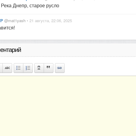
Река Днепр, старое русло
ТР
@mat1yash
• 21 августа, 22:06, 2025
вится!
ентарий