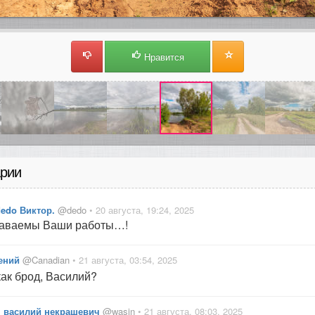
Нравится
рии
dedo Виктор.
@dedo
• 20 августа, 19:24, 2025
наваемы Ваши работы…!
ений
@Canadian
• 21 августа, 03:54, 2025
ак брод, Василий?
василий некрашевич
@wasin
• 21 августа, 08:03, 2025