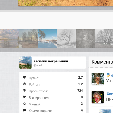
василий некрашевич
Коммента
@wasin
2.7
Пульс:
Уз
1.2
Рейтинг:
724
Просмотров:
Евг
0
В избранном:
Ник
3
Мнений:
4
Комментариев: