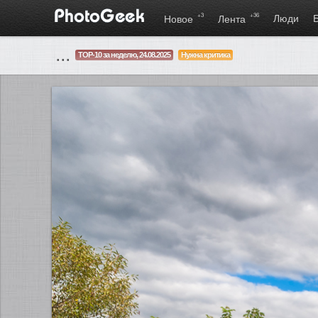
+3
+36
Люди
Новое
Лента
...
TOP-10 за неделю, 24.08.2025
Нужна критика