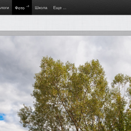
Блоги
+3
Школа
Еще ...
Фото