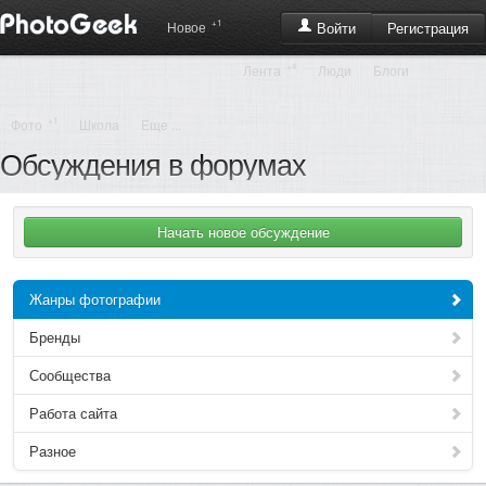
+1
Регистрация
Новое
Войти
+4
Лента
Люди
Блоги
+1
Фото
Школа
Еще ...
Обсуждения в форумах
Жанры фотографии
Бренды
Сообщества
Работа сайта
Разное