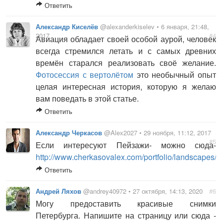
Ответить
Александр Киселёв
@alexanderkiselev • 6 января, 21:48,
2017
#4
Авиация обладает своей особой аурой, человек
всегда стремился летать и с самых древних
времён старался реализовать своё желание.
Фотосессия с вертолётом
это необычный опыт
целая интересная история, которую я желаю
вам поведать в этой статье.
Ответить
Александр Черкасов
@Alex2027 • 29 ноября, 11:12, 2017
#5
Если интересуют Пейзажи- можно сюда-
http://www.cherkasovalex.com/portfolio/landscapes/
Ответить
Андрей Ляхов
@andrey40972 • 27 октября, 14:13, 2020
#6
Могу предоставить красивые снимки
Петербурга. Напишите на страницу или сюда -