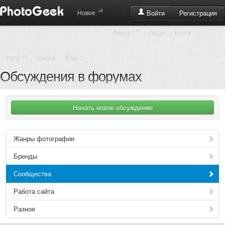
+8
Регистрация
Новое
Войти
+36
Лента
Люди
Блоги
+8
Фото
Школа
Еще ...
Обсуждения в форумах
Жанры фотографии
Бренды
Сообщества
Работа сайта
Разное