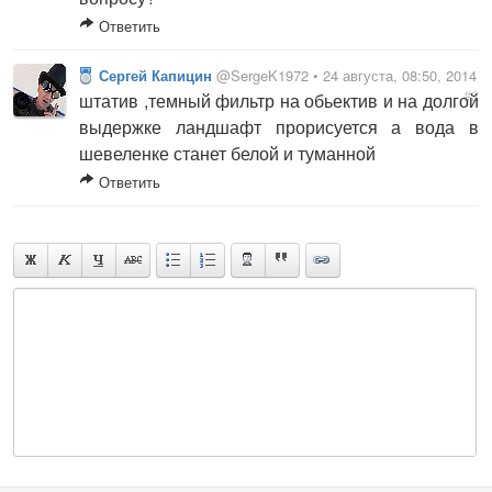
Ответить
Сергей Капицин
@SergeK1972 • 24 августа, 08:50, 2014
#2
штатив ,темный фильтр на обьектив и на долгой
выдержке ландшафт прорисуется а вода в
шевеленке станет белой и туманной
Ответить