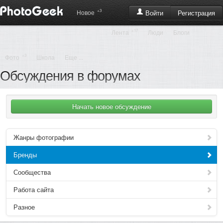
+3
Регистрация
Новое
Войти
+17
Лента
Люди
Блоги
+3
Фото
Школа
Еще ...
Обсуждения в форумах
Жанры фотографии
Бренды
Сообщества
Работа сайта
Разное