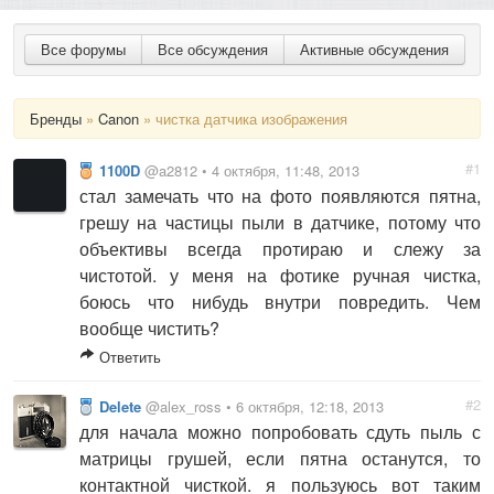
Все форумы
Все обсуждения
Активные обсуждения
Бренды
»
Canon
» чистка датчика изображения
#1
1100D
@a2812 • 4 октября, 11:48, 2013
стал замечать что на фото появляются пятна,
грешу на частицы пыли в датчике, потому что
объективы всегда протираю и слежу за
чистотой. у меня на фотике ручная чистка,
боюсь что нибудь внутри повредить. Чем
вообще чистить?
Ответить
#2
Delete
@alex_ross • 6 октября, 12:18, 2013
для начала можно попробовать сдуть пыль с
матрицы грушей, если пятна останутся, то
контактной чисткой. я пользуюсь вот таким