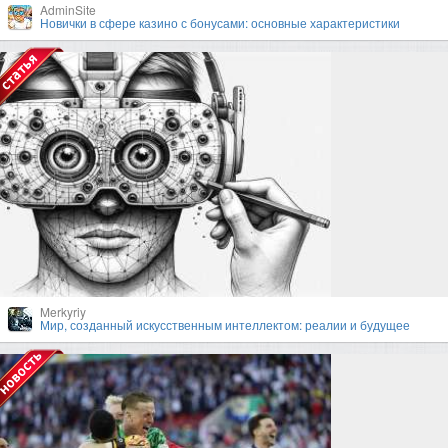
AdminSite
Новички в сфере казино с бонусами: основные характеристики
Merkyriy
Мир, созданный искусственным интеллектом: реалии и будущее