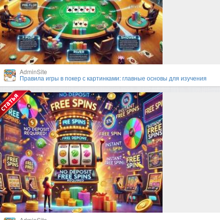
AdminSite
Правила игры в покер с картинками: главные основы для изучения
AdminSite