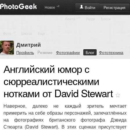
+2
Регистрация
Новое
Войти
+11
Лента
Люди
Блоги
+2
Фото
Школа
Еще ...
Дмитрий
Профиль
Pезюме
Фотографии
Блог
Фототехника
Английский юмор с
сюрреалистическими
нотками от David Stewart
Наверное, далеко не каждый зритель мечтает
примерить на себе образы персонажей, запечатлённых
на фотографиях британского фотографа Дэвида
Стюарта (David Stewart). В этих сценках присутствует