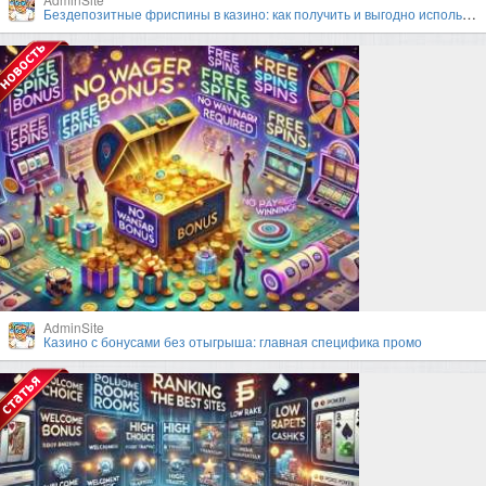
Бездепозитные фриспины в казино: как получить и выгодно использовать?
AdminSite
Казино с бонусами без отыгрыша: главная специфика промо