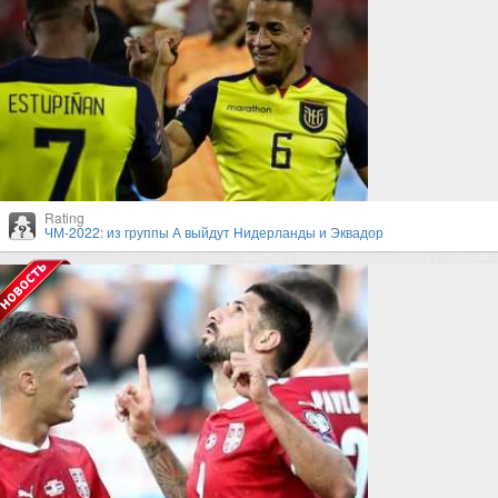
Rating
ЧМ-2022: из группы А выйдут Нидерланды и Эквадор