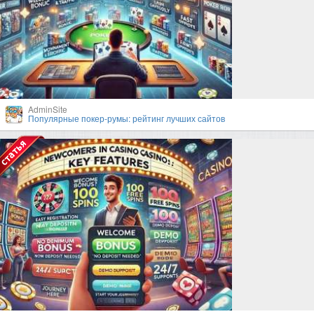
AdminSite
Популярные покер-румы: рейтинг лучших сайтов