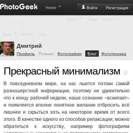
+8
Регистрация
Новое
Войти
+34
Лента
Люди
Блоги
+8
Фото
Школа
Еще ...
Дмитрий
Профиль
Pезюме
Фотографии
Блог
Фототехника
Прекрасный минимализм
В повседневном мире, на нас льются потоки самой
разношерстной информации, поэтому не удивительно
что к концу рабочей недели, наше сознание «вскипает»
и появляется вполне понятное желание отбросить всё
лишнее и скрыться хоть на некоторое время от всего
этого. В качестве одного из способов релаксации, можно
обратиться к искусству, например фотографиям