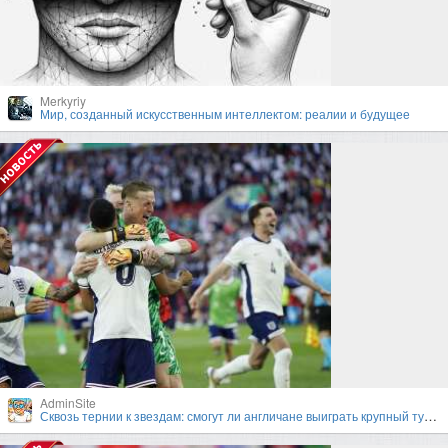
Merkyriy
Мир, созданный искусственным интеллектом: реалии и будущее
AdminSite
Сквозь тернии к звездам: смогут ли англичане выиграть крупный турнир под руководством Гарета Саутгейта?