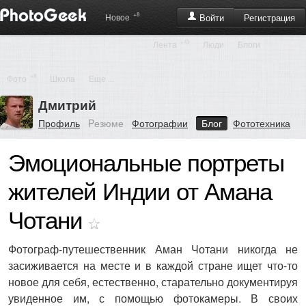
+8
Регистрация
Новое
Войти
+43
Лента
Люди
Блоги
+8
Фото
Школа
Еще ...
Дмитрий
Профиль
Pезюме
Фотографии
Блог
Фототехника
Эмоциональные портреты
жителей Индии от Амана
Чотани
Фотограф-путешественник Аман Чотани никогда не
засиживается на месте и в каждой стране ищет что-то
новое для себя, естественно, старательно документируя
увиденное им, с помощью фотокамеры. В своих