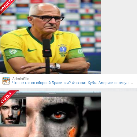
AdminSite
Что не так со сборной Бразилии? Фаворит Кубка Америки покинул турнир в первом раунде плей-офф