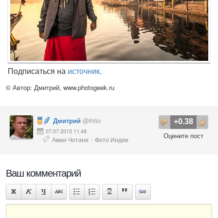
Подписаться на
источник
.
© Автор: Дмитрий,
www.photogeek.ru
Дмитрий
@ihtio
+0.38
07.07.2015 11:48
Оцените пост
Аман Чотани
Фото Индии
·
Ваш комментарий