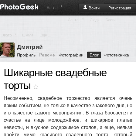
+9
Регистрация
Новое
Войти
+42
Лента
Люди
Блоги
+9
Фото
Школа
Еще ...
Дмитрий
Профиль
Pезюме
Фотографии
Блог
Фототехника
Шикарные свадебные
торты
Несомненно, свадебное торжество является очень
ярким событием, не только в качестве знакового дня, но
и в качестве самого мероприятия. В глаза бросается и
счастье на лице молодожёнов, и шикарное платье
невесты, и вкусное содержимое столов, а ещё, нельзя
пройти мимо красивого свадебного торта, который