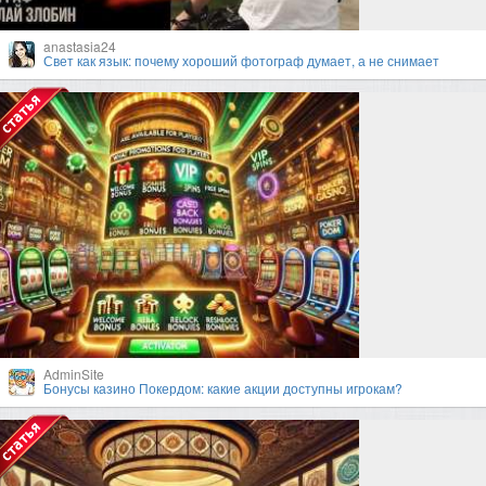
anastasia24
Свет как язык: почему хороший фотограф думает, а не снимает
AdminSite
Бонусы казино Покердом: какие акции доступны игрокам?