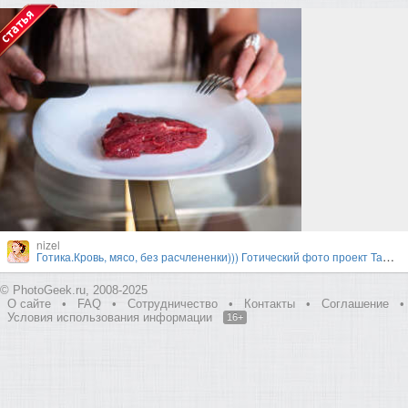
nizel
Готика.Кровь, мясо, без расчлененки))) Готический фото проект Тамары Нижельской и Валерии
© PhotoGeek.ru, 2008-2025
О сайте
•
FAQ
•
Сотрудничество
•
Контакты
•
Соглашение
•
Условия использования информации
16+