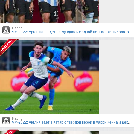
Rating
ЧМ-2022: Аргентина едет на мундиаль с одной целью - взять золото
Rating
ЧМ-2022: Англия едет в Катар с твердой верой в Харри Кейна и Деклана Райса