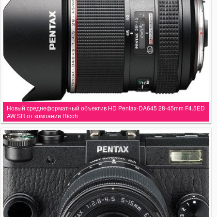
Новый среднеформатный объектив HD Pentax-DA645 28-45mm F4.5ED
AW SR от компании Ricoh