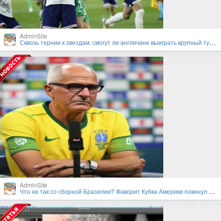
AdminSite
Сквозь тернии к звездам: смогут ли англичане выиграть крупный турнир под руководством Гарета Саутгейта?
AdminSite
Что не так со сборной Бразилии? Фаворит Кубка Америки покинул турнир в первом раунде плей-офф