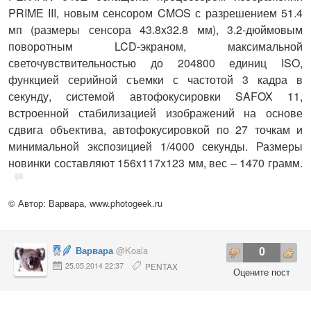
PRIME III, новым сенсором CMOS с разрешением 51.4
мп (размеры сенсора 43.8x32.8 мм), 3.2-дюймовым
поворотным LCD-экраном, максимальной
светочувствительностью до 204800 единиц ISO,
функцией серийной съемки с частотой 3 кадра в
секунду, системой автофокусировки SAFOX 11,
встроенной стабилизацией изображений на основе
сдвига объектива, автофокусировкой по 27 точкам и
минимальной экспозицией 1/4000 секунды. Размеры
новинки составляют 156x117x123 мм, вес – 1470 грамм.
© Автор: Варвара,
www.photogeek.ru
Варвара
@Koala
0
25.05.2014 22:37
PENTAX
Оцените пост