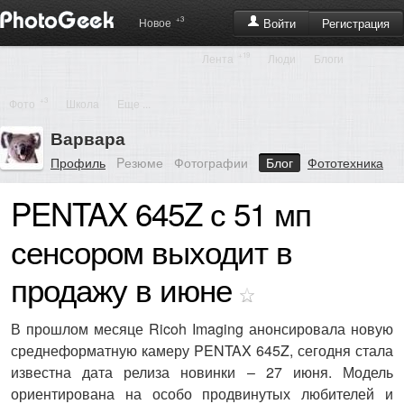
+3
Регистрация
Новое
Войти
+19
Лента
Люди
Блоги
+3
Фото
Школа
Еще ...
Варвара
Профиль
Pезюме
Фотографии
Блог
Фототехника
PENTAX 645Z с 51 мп
сенсором выходит в
продажу в июне
В прошлом месяце Ricoh Imaging анонсировала новую
среднеформатную камеру PENTAX 645Z, сегодня стала
известна дата релиза новинки – 27 июня. Модель
ориентирована на особо продвинутых любителей и