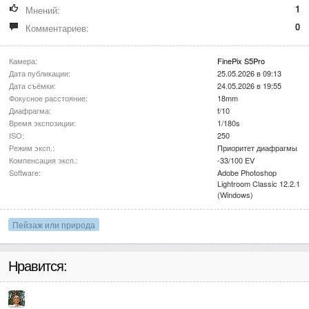
1
Мнений:
0
Комментариев:
Камера:
FinePix S5Pro
Дата публикации:
25.05.2026 в 09:13
Дата съёмки:
24.05.2026 в 19:55
Фокусное расстояние:
18mm
Диафрагма:
f/10
Время экспозиции:
1/180s
ISO:
250
Режим эксп.:
Приоритет диафрагмы
Компенсация эксп.:
-33/100 EV
Software:
Adobe Photoshop
Lightroom Classic 12.2.1
(Windows)
Пейзаж или природа
Нравится: