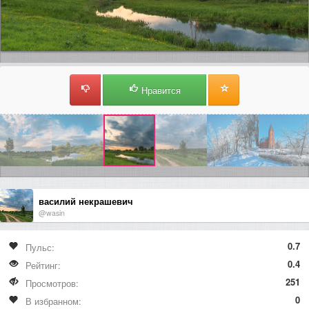
Нравится
василий некрашевич
@wasin
0.7
Пульс:
0.4
Рейтинг:
251
Просмотров:
0
В избранном: